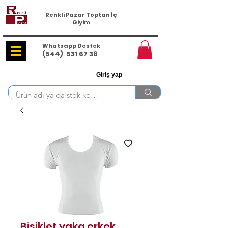
Renkli Pazar Toptan İç
Giyim
Whatsapp Destek
(544)
531 67 38
Giriş yap
Bisiklet yaka erkek