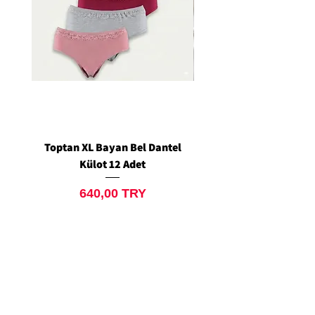
Toptan XL Bayan Bel Dantel
Toptan Standart M/L 
Külot 12 Adet
Siyah Tanga 12 Ad
Preis
640,00 TRY