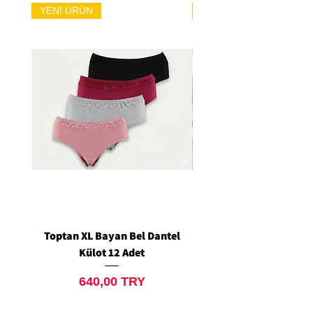
YENİ ÜRÜN
YENİ ÜRÜN
Toptan XL Bayan Bel Dantel
Toptan Standart M/L 
Külot 12 Adet
Siyah Tanga 12 Ad
Price
640,00 TRY