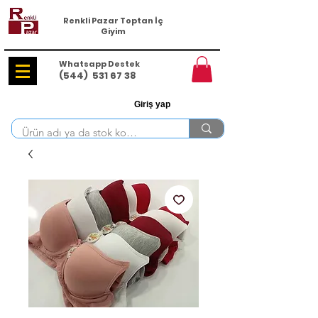
Renkli Pazar Toptan İç
Giyim
Whatsapp Destek
(544)
531 67 38
Giriş yap