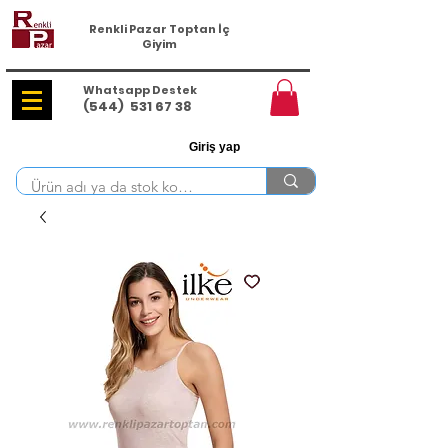
Renkli Pazar Toptan İç
Giyim
Whatsapp Destek
(544)
531 67 38
Giriş yap