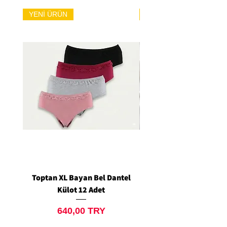
YENİ ÜRÜN
YENİ ÜRÜN
Toptan XL Bayan Bel Dantel
Toptan Standart M/L 
Külot 12 Adet
Siyah Tanga 12 Ad
Price
640,00 TRY