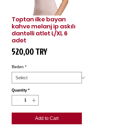
Toptan ilke bayan
kahve melanj ip askılı
dantelli atlet L/XL 6
adet
Price
520,00 TRY
Beden
*
Quantity
*
Add to Cart