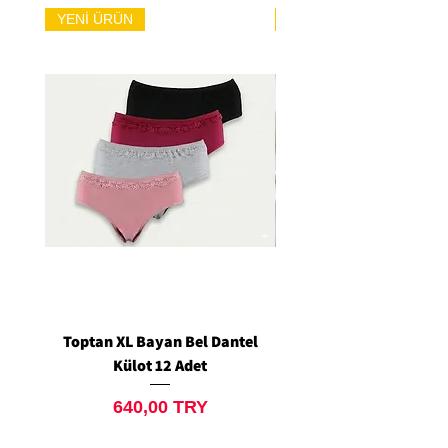
YENİ ÜRÜN
YENİ ÜRÜN
Toptan XL Bayan Bel Dantel
Toptan Standart M/L 
Külot 12 Adet
Siyah Tanga 12 Ad
Price
640,00 TRY