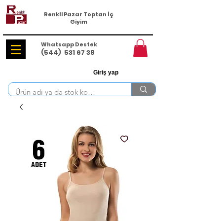
Renkli Pazar Toptan İç
Giyim
Whatsapp Destek
(544)
531 67 38
Giriş yap