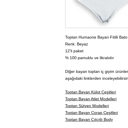
Toptan Humaone Bayan Fitilli Bato
Renk: Beyaz
12'li paket
% 100 pamuklu ve likralıdır
Diğer bayan toptan iç giyim ürünler
aşağıdaki linklerden inceleyebilirsin
Toptan Bayan Külot Çeşitleri
Toptan Bayan Atlet Modelleri
Toptan Sütyen Modelleri
Toptan Bayan Çorap Çeşitleri
Toptan Bayan Çıtçıtlı Body