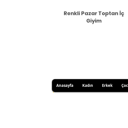
Renkli Pazar Toptan İç
Giyim
Anasayfa
Kadın
Erkek
Ço
HİJYEN KURALLARI GEREĞİ 
SATICI KAYNAKLI YANLIŞ Ü