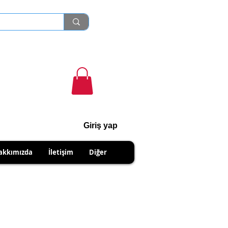
Giriş yap
cihanshn55@gmail.com
akkımızda
İletişim
Diğer
NABİLİRSİNİZ