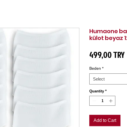
Humaone baya
külot beyaz 
499,00 TRY
Beden
*
Select
Quantity
*
Add to Cart