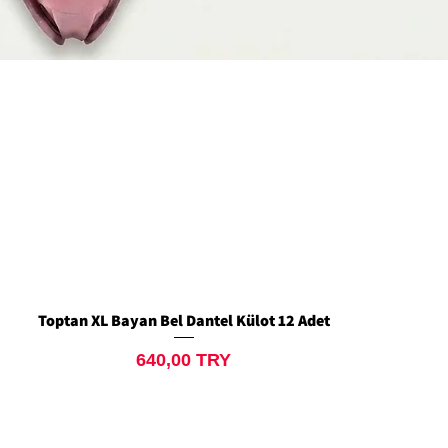
Toptan XL Bayan Bel Dantel Külot 12 Adet
Quick View
Price
640,00 TRY