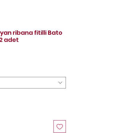
n ribana fitilli Bato
12 adet
Price