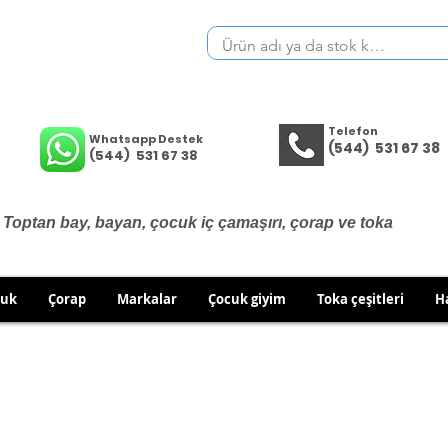
Telefon
Whatsapp Destek
(544) 531 67 38
(544) 531 67 38
Toptan bay, bayan, çocuk iç çamaşırı, çorap ve toka
cuk
Çorap
Markalar
Çocuk giyim
Toka çeşitleri
H
İÇ GİYİM ÜRÜNLERİNDE DEĞİŞİM VE İADE YOKTUR.
RÜN GÖNDERİMLERİNDE DEĞİŞİM/İADE HAKKINIZI KULLA