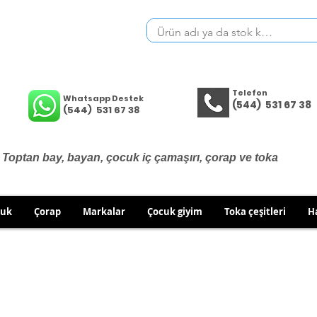
Telefon
Whatsapp Destek
(544) 531 67 38
(544) 531 67 38
Toptan bay, bayan, çocuk iç çamaşırı, çorap ve toka
cuk
Çorap
Markalar
Çocuk giyim
Toka çeşitleri
H
İÇ GİYİM ÜRÜNLERİNDE DEĞİŞİM VE İADE YOKTUR.
RÜN GÖNDERİMLERİNDE DEĞİŞİM/İADE HAKKINIZI KULLA