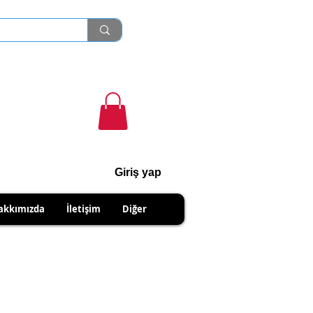
Giriş yap
cihanshn55@gmail.com
akkımızda
İletişim
Diğer
NABİLİRSİNİZ