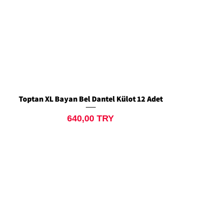
Toptan XL Bayan Bel Dantel Külot 12 Adet
Quick View
Price
640,00 TRY