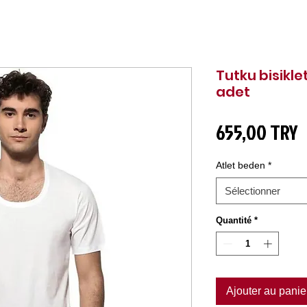
Tutku bisikle
adet
P
655,00 TRY
Atlet beden
*
Sélectionner
Quantité
*
Ajouter au panie