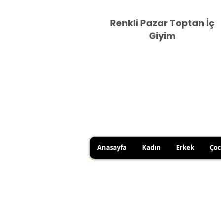
Renkli Pazar Toptan İç
Giyim
Anasayfa
Kadın
Erkek
Ço
HİJYEN KURALLARI GEREĞİ 
SATICI KAYNAKLI YANLIŞ Ü