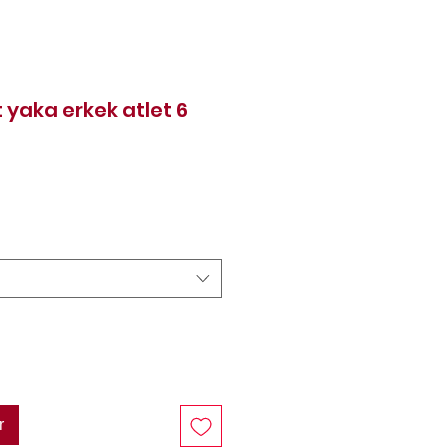
t yaka erkek atlet 6
rix
r