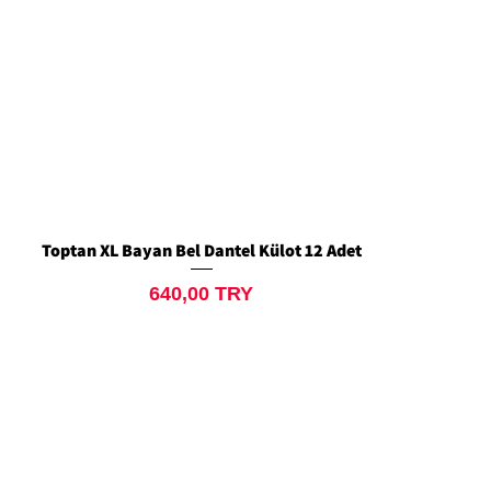
Toptan XL Bayan Bel Dantel Külot 12 Adet
Aperçu rapide
Prix
640,00 TRY