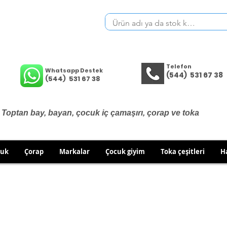
Telefon
Whatsapp Destek
(544) 531 67 38
(544) 531 67 38
Toptan bay, bayan, çocuk iç çamaşırı, çorap ve toka
cuk
Çorap
Markalar
Çocuk giyim
Toka çeşitleri
H
İÇ GİYİM ÜRÜNLERİNDE DEĞİŞİM VE İADE YOKTUR.
RÜN GÖNDERİMLERİNDE DEĞİŞİM/İADE HAKKINIZI KULLA