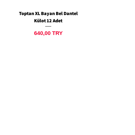
Toptan XL Bayan Bel Dantel
Toptan Standart M/L 
Külot 12 Adet
Siyah Tanga 12 Ad
Prix
640,00 TRY