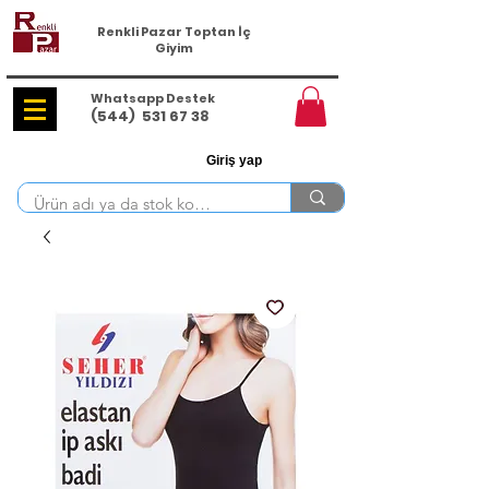
Renkli Pazar Toptan İç
Giyim
Whatsapp Destek
(544)
531 67 38
Giriş yap