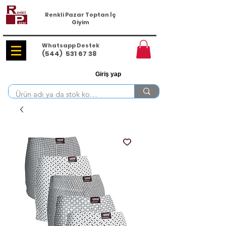
Renkli Pazar Toptan İç
Giyim
Whatsapp Destek
(544)
531 67 38
Giriş yap