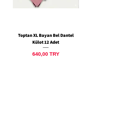
Toptan XL Bayan Bel Dantel
Toptan Standart M/L 
Külot 12 Adet
Siyah Tanga 12 Ad
Prix
640,00 TRY