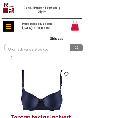
Renkli Pazar Toptan İç
Giyim
Whatsapp Destek
(544)
531 67 38
Giriş yap
Toptan tektaş lacivert