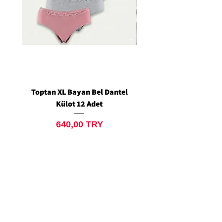
Toptan XL Bayan Bel Dantel
Toptan Standart M/L 
Külot 12 Adet
Siyah Tanga 12 Ad
Prix
640,00 TRY