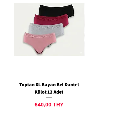
Toptan XL Bayan Bel Dantel
Toptan Standart M/L 
Külot 12 Adet
Siyah Tanga 12 Ad
Prix
640,00 TRY