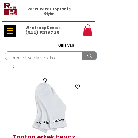
Renkli Pazar Toptan İç
Giyim
Whatsapp Destek
(544)
531 67 38
Giriş yap
Toptan erkek beyaz