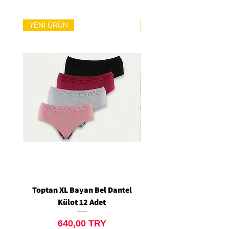
YENİ ÜRÜN
YENİ ÜRÜN
Toptan XL Bayan Bel Dantel
Toptan Standart M/L 
Külot 12 Adet
Siyah Tanga 12 Ad
Prix
640,00 TRY