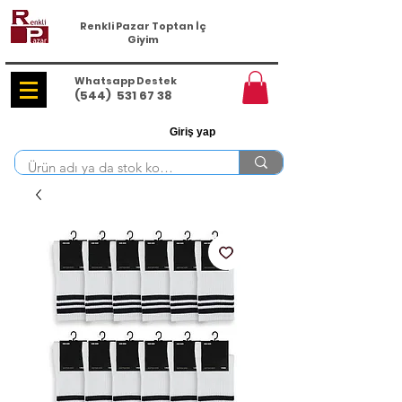
Renkli Pazar Toptan İç
Giyim
Whatsapp Destek
(544)
531 67 38
Giriş yap