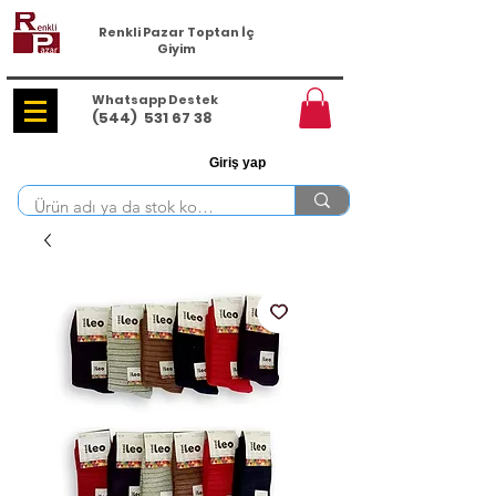
Renkli Pazar Toptan İç
Giyim
Whatsapp Destek
(544)
531 67 38
Giriş yap