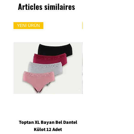
Articles similaires
YENİ ÜRÜN
YENİ ÜRÜN
Toptan XL Bayan Bel Dantel
Toptan Standart M/L 
Külot 12 Adet
Siyah Tanga 12 Ad