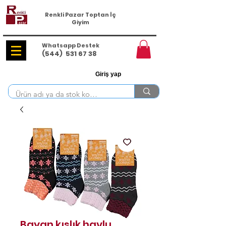
Renkli Pazar Toptan İç
Giyim
Whatsapp Destek
(544)
531 67 38
Giriş yap
Bayan kışlık havlu