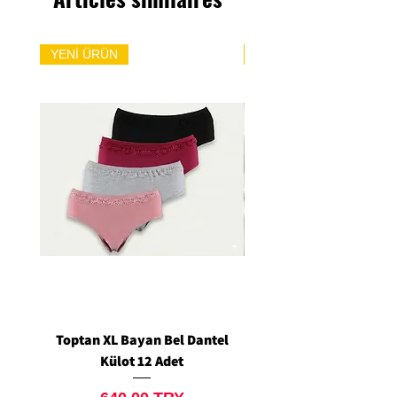
YENİ ÜRÜN
YENİ ÜRÜN
Toptan XL Bayan Bel Dantel
Toptan Standart M/L 
Külot 12 Adet
Siyah Tanga 12 Ad