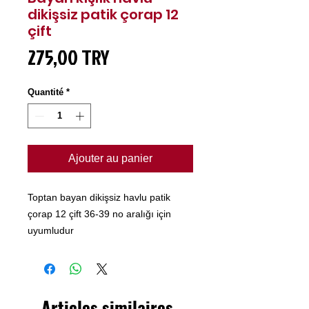
dikişsiz patik çorap 12
çift
Prix
275,00 TRY
Quantité
*
Ajouter au panier
Toptan bayan dikişsiz havlu patik
çorap 12 çift 36-39 no aralığı için
uyumludur
Articles similaires