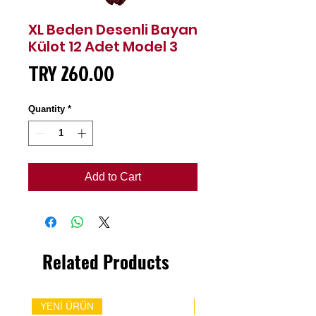
XL Beden Desenli Bayan
Külot 12 Adet Model 3
Price
TRY 260.00
Quantity
*
Add to Cart
Related Products
YENİ ÜRÜN
YENİ ÜRÜN