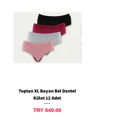
Toptan XL Bayan Bel Dantel
Toptan Standart M/L 
Külot 12 Adet
Siyah Tanga 12 Ad
Price
TRY 640.00