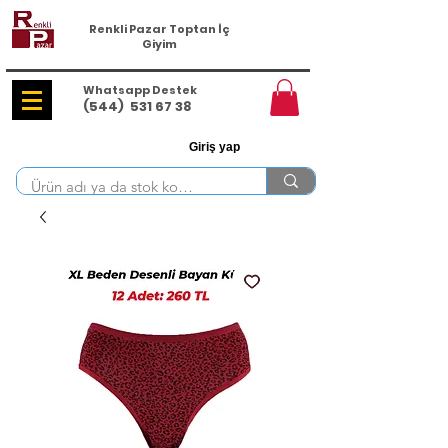
Renkli Pazar Toptan İç
Giyim
Whatsapp Destek
(544)
531 67 38
Giriş yap