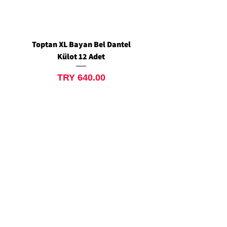
Toptan XL Bayan Bel Dantel
Toptan Standart M/L 
Külot 12 Adet
Siyah Tanga 12 Ad
Price
TRY 640.00