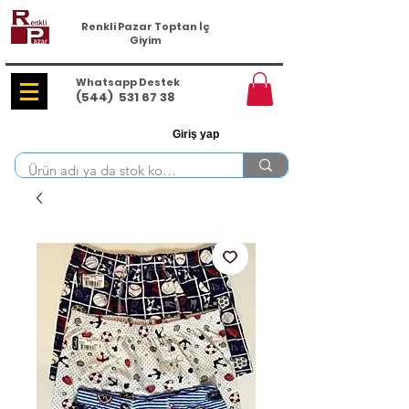
Renkli Pazar Toptan İç
Giyim
Whatsapp Destek
(544)
531 67 38
Giriş yap