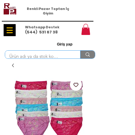
Renkli Pazar Toptan İç
Giyim
Whatsapp Destek
(544)
531 67 38
Giriş yap