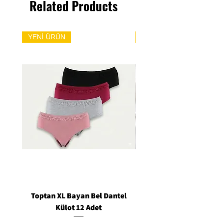
Related Products
YENİ ÜRÜN
YENİ ÜRÜN
Toptan XL Bayan Bel Dantel
Toptan Standart M/L 
Külot 12 Adet
Siyah Tanga 12 Ad