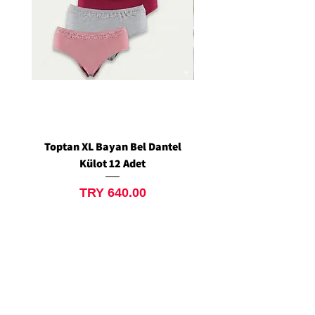
Toptan XL Bayan Bel Dantel
Toptan Standart M/L 
Külot 12 Adet
Siyah Tanga 12 Ad
Price
TRY 640.00