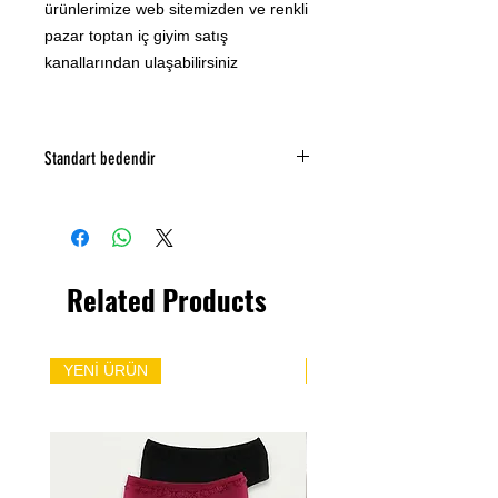
ürünlerimize web sitemizden ve renkli
pazar toptan iç giyim satış
kanallarından ulaşabilirsiniz
Standart bedendir
M/L UYUMLUDUR
Related Products
YENİ ÜRÜN
YENİ ÜRÜN