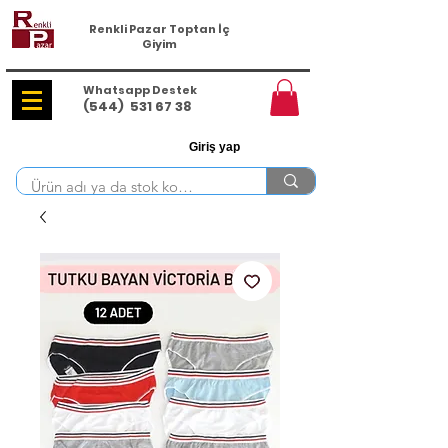
Renkli Pazar Toptan İç
Giyim
Whatsapp Destek
(544)
531 67 38
Giriş yap