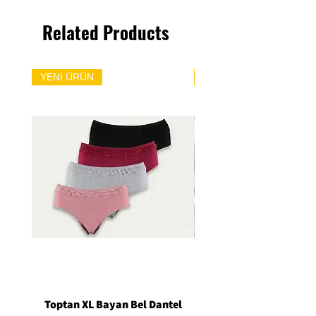
Related Products
YENİ ÜRÜN
YENİ ÜRÜN
Toptan XL Bayan Bel Dantel
Toptan Standart M/L 