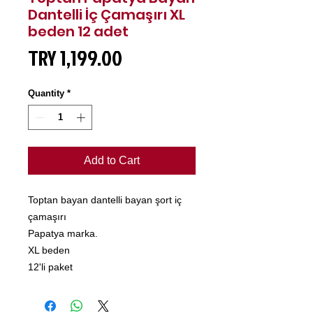
Dantelli İç Çamaşırı XL
beden 12 adet
Price
TRY 1,199.00
Quantity
*
Add to Cart
Toptan bayan dantelli bayan şort iç
çamaşırı
Papatya marka.
XL beden
12'li paket