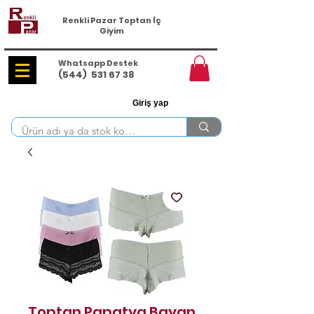
Renkli Pazar Toptan İç
Giyim
Whatsapp Destek
(544)
531 67 38
Giriş yap
Toptan Papatya Bayan