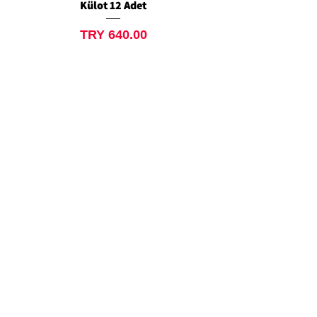
Külot 12 Adet
Siyah Tanga 12 Ad
Price
TRY 640.00