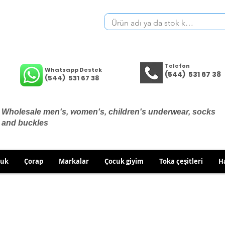
Telefon
Whatsapp Destek
(544) 531 67 38
(544) 531 67 38
Wholesale men's, women's, children's underwear, socks
and buckles
cuk
Çorap
Markalar
Çocuk giyim
Toka çeşitleri
H
THERE ARE NO EXCHANGES OR RETURNS ON UNDERWEA
 TO EXCHANGE/RETURN IN CASE OF WRONG PRODUCT SH