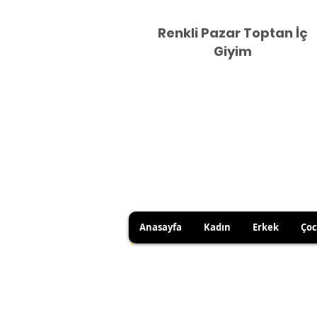
Renkli Pazar Toptan İç
Giyim
Anasayfa
Kadın
Erkek
Ço
DUE TO HYGIENE RULES, 
YOU CAN USE YOUR RIGHT