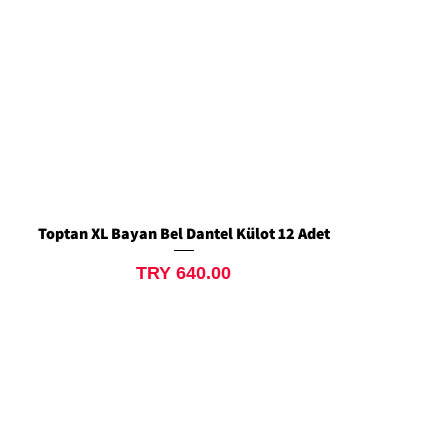
Toptan XL Bayan Bel Dantel Külot 12 Adet
Quick View
Price
TRY 640.00