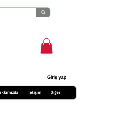
Giriş yap
cihanshn55@gmail.com
akkımızda
İletişim
Diğer
R PRODUCTS.
IPMENTS DUE TO SELLER.