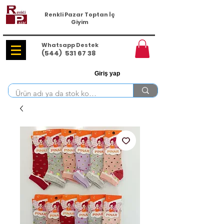
Renkli Pazar Toptan İç
Giyim
Whatsapp Destek
(544)
531 67 38
Giriş yap