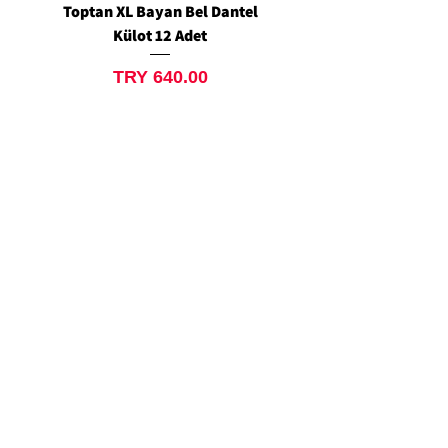
Toptan XL Bayan Bel Dantel
Toptan Standart M/L 
Külot 12 Adet
Siyah Tanga 12 Ad
Price
TRY 640.00