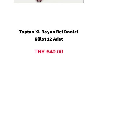
Toptan XL Bayan Bel Dantel
Toptan Standart M/L 
Külot 12 Adet
Siyah Tanga 12 Ad
Price
TRY 640.00