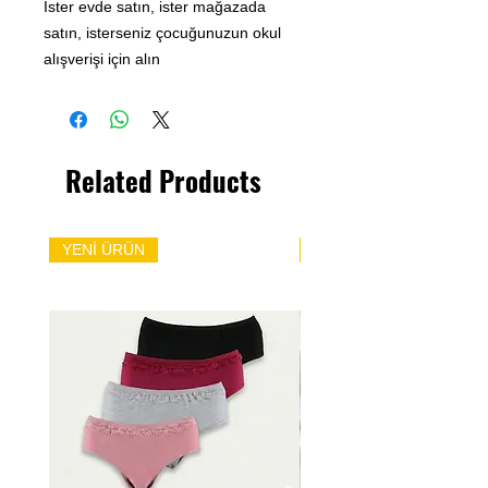
İster evde satın, ister mağazada
satın, isterseniz çocuğunuzun okul
alışverişi için alın
Related Products
YENİ ÜRÜN
YENİ ÜRÜN