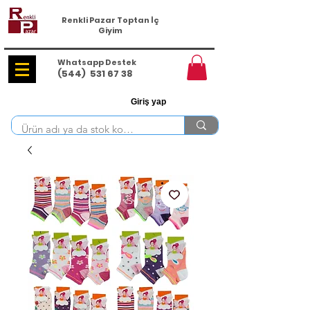
Renkli Pazar Toptan İç
Giyim
Whatsapp Destek
(544)
531 67 38
Giriş yap