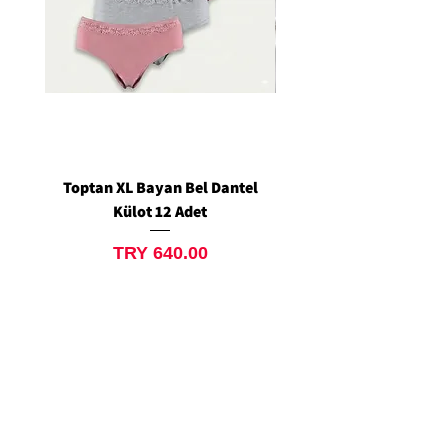
Toptan XL Bayan Bel Dantel
Toptan Standart M/L 
Külot 12 Adet
Siyah Tanga 12 Ad
Price
TRY 640.00