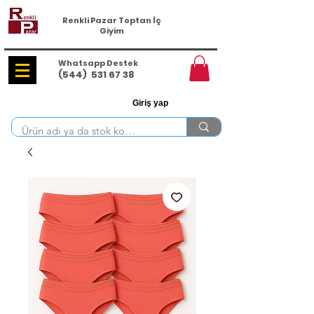
Renkli Pazar Toptan İç
Giyim
Whatsapp Destek
(544)
531 67 38
Giriş yap