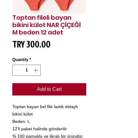
Toptan fileli bayan
bikini külot NAR ÇİÇEĞİ
M beden 12 adet
Price
TRY 300.00
Quantity
*
Add to Cart
Toptan bayan bel file lastik detaylı
bikini külot
Beden: L
12'li paket halinde gönderilir.
% 100 pamuklu ve likralı bir üründür.