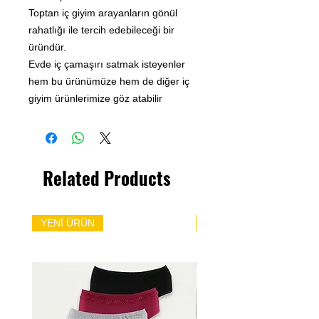
Toptan iç giyim arayanların gönül
rahatlığı ile tercih edebileceği bir
üründür.
Evde iç çamaşırı satmak isteyenler
hem bu ürünümüze hem de diğer iç
giyim ürünlerimize göz atabilir
Related Products
YENİ ÜRÜN
YENİ ÜRÜN