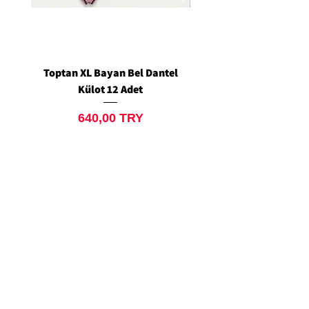
Toptan XL Bayan Bel Dantel
Toptan Standart M/L 
Külot 12 Adet
Siyah Tanga 12 Ad
Preis
640,00 TRY