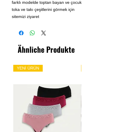
farklı modelde toptan bayan ve çocuk
toka ve takı çeşitlerini görmek için
sitemizi ziyaret
Ähnliche Produkte
YENİ ÜRÜN
YENİ ÜRÜN