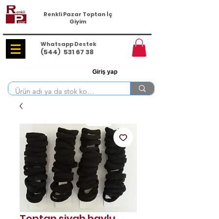
Renkli Pazar Toptan İç
Giyim
Whatsapp Destek
(544)
531 67 38
Giriş yap
Toptan siyah havlu