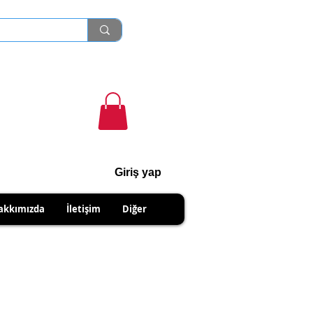
Giriş yap
cihanshn55@gmail.com
akkımızda
İletişim
Diğer
NABİLİRSİNİZ