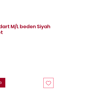
art M/L beden Siyah
et
reis
b