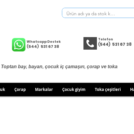
Telefon
Whatsapp Destek
(544) 531 67 38
(544) 531 67 38
Toptan bay, bayan, çocuk iç çamaşırı, çorap ve toka
cuk
Çorap
Markalar
Çocuk giyim
Toka çeşitleri
H
İÇ GİYİM ÜRÜNLERİNDE DEĞİŞİM VE İADE YOKTUR.
RÜN GÖNDERİMLERİNDE DEĞİŞİM/İADE HAKKINIZI KULLA