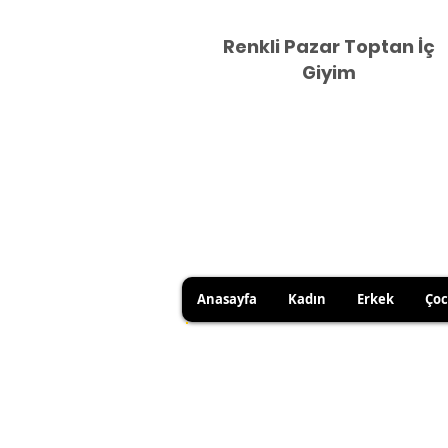
Renkli Pazar Toptan İç
Giyim
Anasayfa
Kadın
Erkek
Ço
HİJYEN KURALLARI GEREĞİ 
SATICI KAYNAKLI YANLIŞ Ü