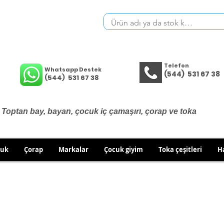
Telefon
Whatsapp Destek
(544) 531 67 38
(544) 531 67 38
Toptan bay, bayan, çocuk iç çamaşırı, çorap ve toka
cuk
Çorap
Markalar
Çocuk giyim
Toka çeşitleri
H
İÇ GİYİM ÜRÜNLERİNDE DEĞİŞİM VE İADE YOKTUR.
RÜN GÖNDERİMLERİNDE DEĞİŞİM/İADE HAKKINIZI KULLA