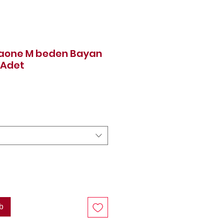
aone M beden Bayan
 Adet
Preis
b