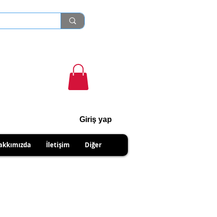
Giriş yap
cihanshn55@gmail.com
akkımızda
İletişim
Diğer
NABİLİRSİNİZ