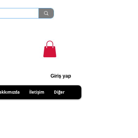
Giriş yap
cihanshn55@gmail.com
akkımızda
İletişim
Diğer
NABİLİRSİNİZ