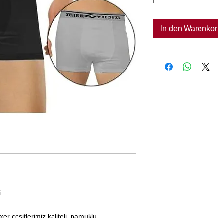
In den Warenkor
i
xer çeşitlerimiz kaliteli, pamuklu