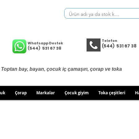
Telefon
Whatsapp Destek
(544) 531 67 38
(544) 531 67 38
Toptan bay, bayan, çocuk iç çamaşırı, çorap ve toka
cuk
Çorap
Markalar
Çocuk giyim
Toka çeşitleri
H
İÇ GİYİM ÜRÜNLERİNDE DEĞİŞİM VE İADE YOKTUR.
RÜN GÖNDERİMLERİNDE DEĞİŞİM/İADE HAKKINIZI KULLA