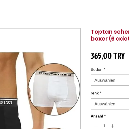
Toptan seher y
boxer (6 ade
P
365,00 TRY
Beden
*
Auswählen
renk
*
Auswählen
Anzahl
*