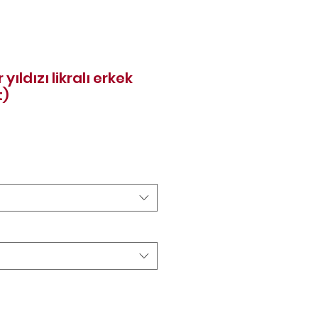
ıldızı likralı erkek
t)
reis