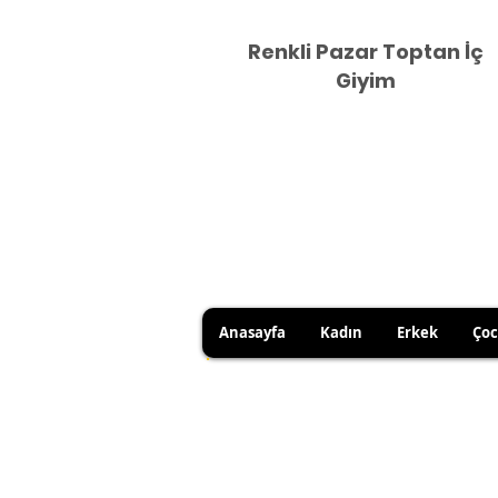
Renkli Pazar Toptan İç
Giyim
Anasayfa
Kadın
Erkek
Ço
HİJYEN KURALLARI GEREĞİ 
SATICI KAYNAKLI YANLIŞ Ü