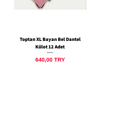
Toptan XL Bayan Bel Dantel
Toptan Standart M/L 
Külot 12 Adet
Siyah Tanga 12 Ad
Price
640,00 TRY