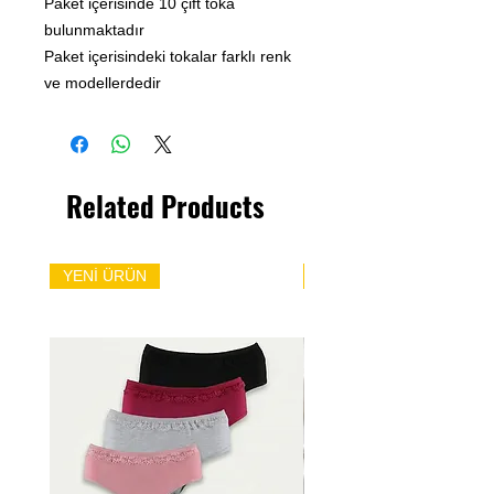
Paket içerisinde 10 çift toka
bulunmaktadır
Paket içerisindeki tokalar farklı renk
ve modellerdedir
Related Products
YENİ ÜRÜN
YENİ ÜRÜN