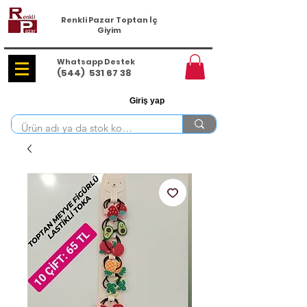
Renkli Pazar Toptan İç
Giyim
Whatsapp Destek
(544)
531 67 38
Giriş yap