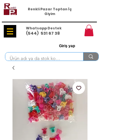
Renkli Pazar Toptan İç
Giyim
Whatsapp Destek
(544)
531 67 38
Giriş yap