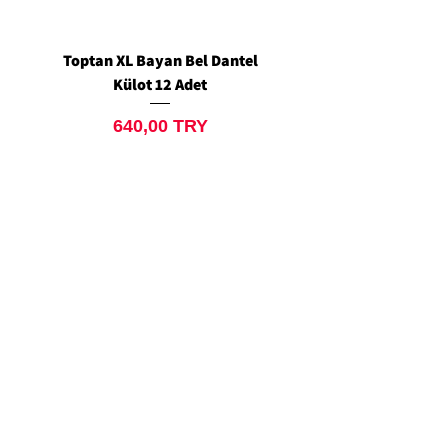
Toptan XL Bayan Bel Dantel
Toptan Standart M/L 
Külot 12 Adet
Siyah Tanga 12 Ad
Price
640,00 TRY