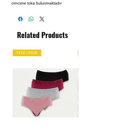
cimcime toka bulunmaktadır
Related Products
YENİ ÜRÜN
YENİ ÜRÜN