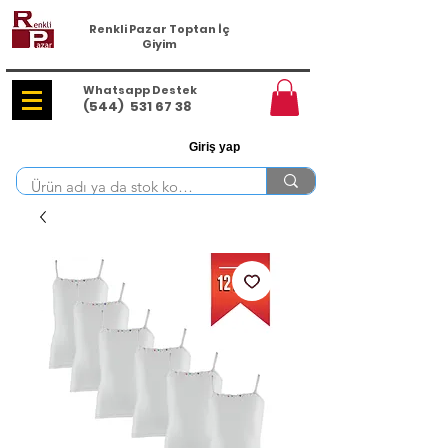
Renkli Pazar Toptan İç
Giyim
Whatsapp Destek
(544)
531 67 38
Giriş yap