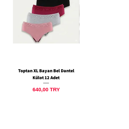
Toptan XL Bayan Bel Dantel
Toptan Standart M/L 
Külot 12 Adet
Siyah Tanga 12 Ad
Price
640,00 TRY