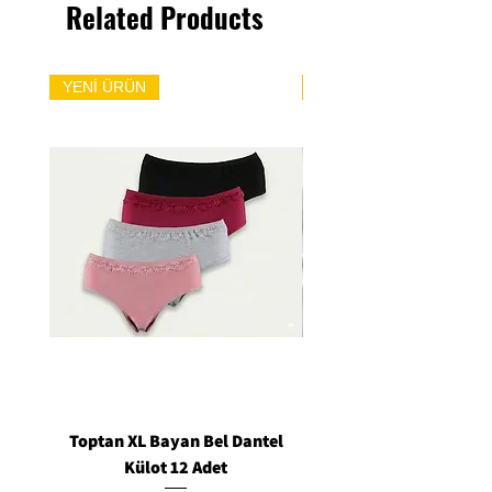
Related Products
YENİ ÜRÜN
YENİ ÜRÜN
Toptan XL Bayan Bel Dantel
Toptan Standart M/L 
Külot 12 Adet
Siyah Tanga 12 Ad