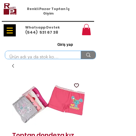
Renkli Pazar Toptan İç
Giyim
Whatsapp Destek
(544)
531 67 38
Giriş yap
Toptan dondeza kız