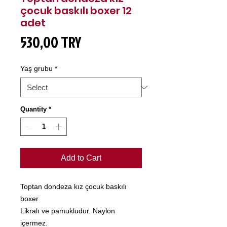
çocuk baskılı boxer 12
adet
Price
530,00 TRY
Yaş grubu
*
Quantity
*
Add to Cart
Toptan dondeza kız çocuk baskılı
boxer
Likralı ve pamukludur. Naylon
içermez.