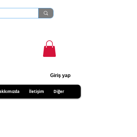
Giriş yap
cihanshn55@gmail.com
akkımızda
İletişim
Diğer
NABİLİRSİNİZ