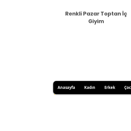
Renkli Pazar Toptan İç
Giyim
Anasayfa
Kadın
Erkek
Ço
HİJYEN KURALLARI GEREĞİ 
SATICI KAYNAKLI YANLIŞ Ü