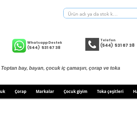
Telefon
Whatsapp Destek
(544) 531 67 38
(544) 531 67 38
Toptan bay, bayan, çocuk iç çamaşırı, çorap ve toka
cuk
Çorap
Markalar
Çocuk giyim
Toka çeşitleri
H
İÇ GİYİM ÜRÜNLERİNDE DEĞİŞİM VE İADE YOKTUR.
RÜN GÖNDERİMLERİNDE DEĞİŞİM/İADE HAKKINIZI KULLA