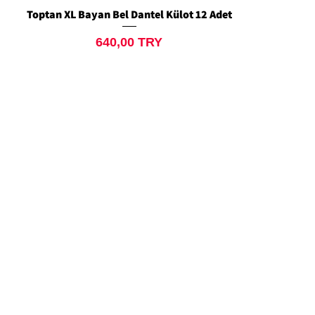
Toptan XL Bayan Bel Dantel Külot 12 Adet
Aperçu rapide
Prix
640,00 TRY