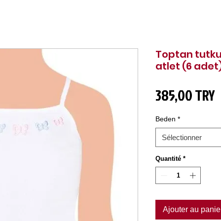
Toptan tutku 
atlet (6 adet
P
385,00 TRY
Beden
*
Sélectionner
Quantité
*
Ajouter au panie