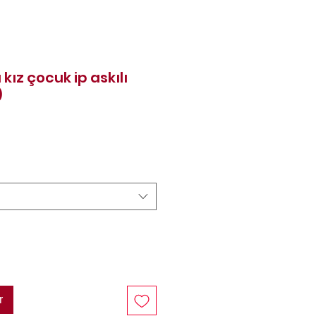
kız çocuk ip askılı
)
rix
r