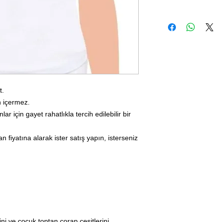
t.
n içermez.
r için gayet rahatlıkla tercih edilebilir bir
n fiyatına alarak ister satış yapın, isterseniz
ni ve çocuk toptan çorap çeşitlerini