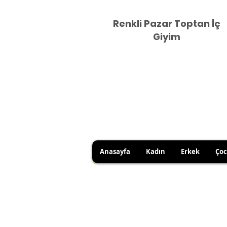
Renkli Pazar Toptan İç
Giyim
Anasayfa
Kadın
Erkek
Ço
HİJYEN KURALLARI GEREĞİ 
SATICI KAYNAKLI YANLIŞ Ü