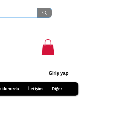
Giriş yap
cihanshn55@gmail.com
akkımızda
İletişim
Diğer
NABİLİRSİNİZ