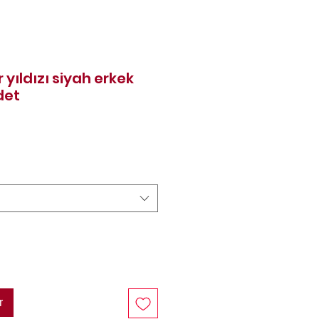
yıldızı siyah erkek
det
Prix
r