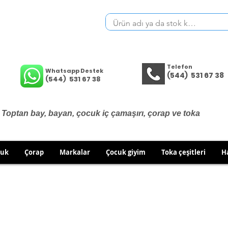
Telefon
Whatsapp Destek
(544) 531 67 38
(544) 531 67 38
Toptan bay, bayan, çocuk iç çamaşırı, çorap ve toka
cuk
Çorap
Markalar
Çocuk giyim
Toka çeşitleri
H
İÇ GİYİM ÜRÜNLERİNDE DEĞİŞİM VE İADE YOKTUR.
RÜN GÖNDERİMLERİNDE DEĞİŞİM/İADE HAKKINIZI KULLA