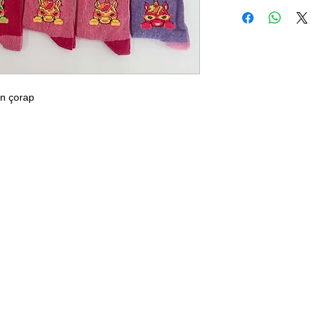
7-8 yaş
un çorap