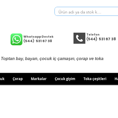
Telefon
Whatsapp Destek
(544) 531 67 38
(544) 531 67 38
Toptan bay, bayan, çocuk iç çamaşırı, çorap ve toka
cuk
Çorap
Markalar
Çocuk giyim
Toka çeşitleri
H
İÇ GİYİM ÜRÜNLERİNDE DEĞİŞİM VE İADE YOKTUR.
RÜN GÖNDERİMLERİNDE DEĞİŞİM/İADE HAKKINIZI KULLA