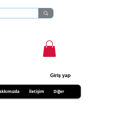
Giriş yap
cihanshn55@gmail.com
akkımızda
İletişim
Diğer
NABİLİRSİNİZ