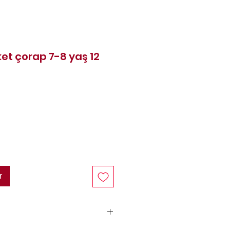
et çorap 7-8 yaş 12
rix
r