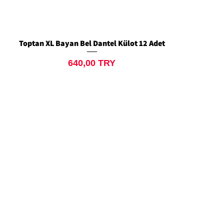
Toptan XL Bayan Bel Dantel Külot 12 Adet
Aperçu rapide
Prix
640,00 TRY