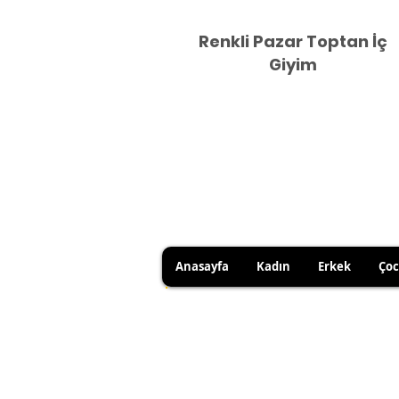
Renkli Pazar Toptan İç
Giyim
Anasayfa
Kadın
Erkek
Ço
HİJYEN KURALLARI GEREĞİ 
SATICI KAYNAKLI YANLIŞ Ü