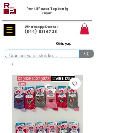
Renkli Pazar Toptan İç
Giyim
Whatsapp Destek
(544)
531 67 38
Giriş yap