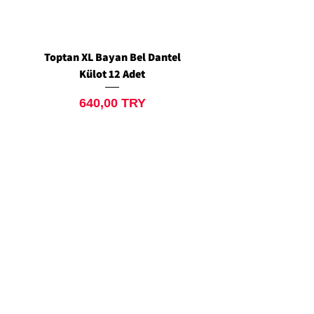
Toptan XL Bayan Bel Dantel
Toptan Standart M/L 
Külot 12 Adet
Siyah Tanga 12 Ad
Prix
640,00 TRY