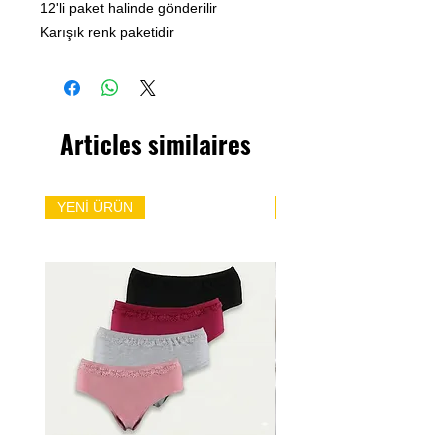
12'li paket halinde gönderilir
Karışık renk paketidir
Articles similaires
YENİ ÜRÜN
YENİ ÜRÜN