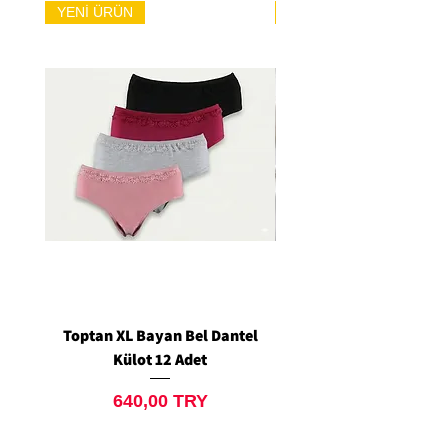
YENİ ÜRÜN
YENİ ÜRÜN
Toptan XL Bayan Bel Dantel
Toptan Standart M/L 
Külot 12 Adet
Siyah Tanga 12 Ad
Prix
640,00 TRY