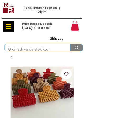
Renkli Pazar Toptan İç
Giyim
Whatsapp Destek
(544)
531 67 38
Giriş yap