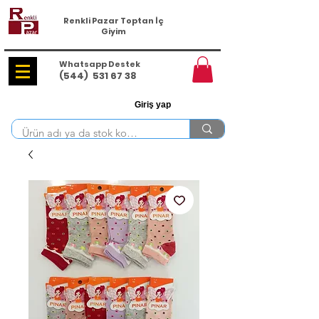
Renkli Pazar Toptan İç
Giyim
Whatsapp Destek
(544)
531 67 38
Giriş yap