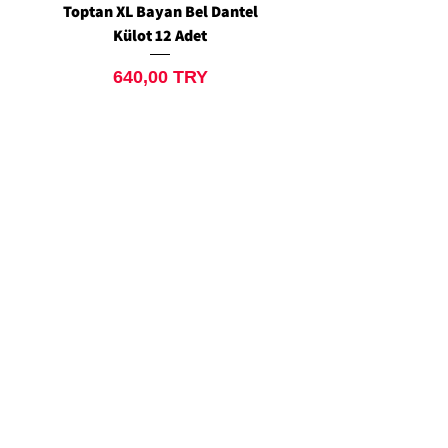
Toptan XL Bayan Bel Dantel
Toptan Standart M/L 
Külot 12 Adet
Siyah Tanga 12 Ad
Prix
640,00 TRY