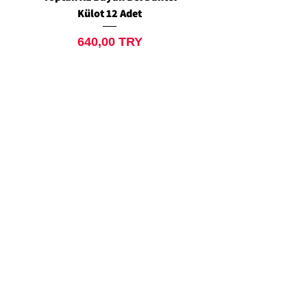
Külot 12 Adet
Siyah Tanga 12 Ad
Preis
640,00 TRY