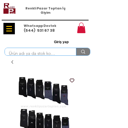
Renkli Pazar Toptan İç
Giyim
Whatsapp Destek
(544)
531 67 38
Giriş yap