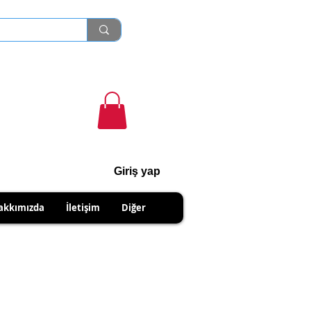
Giriş yap
cihanshn55@gmail.com
akkımızda
İletişim
Diğer
NABİLİRSİNİZ