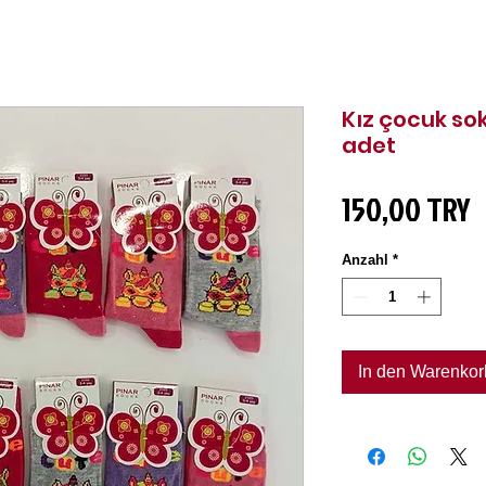
Kız çocuk so
adet
P
150,00 TRY
Anzahl
*
In den Warenkor