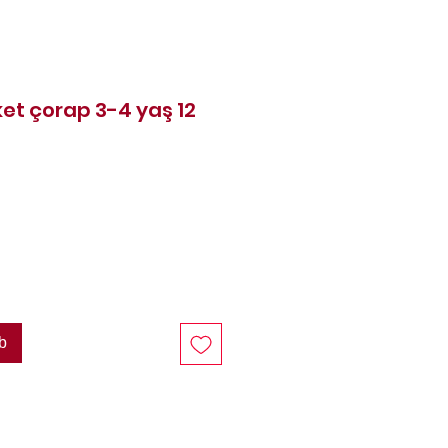
ket çorap 3-4 yaş 12
reis
b