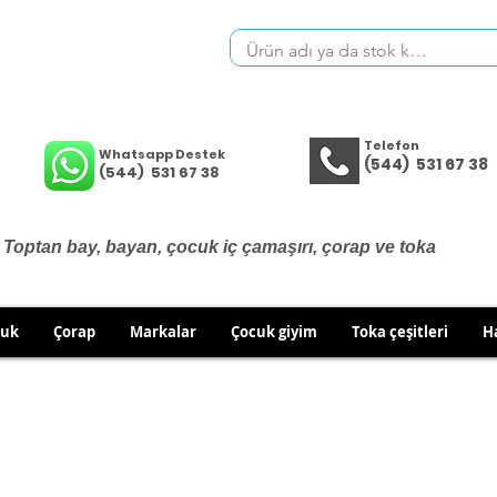
Telefon
Whatsapp Destek
(544) 531 67 38
(544) 531 67 38
Toptan bay, bayan, çocuk iç çamaşırı, çorap ve toka
cuk
Çorap
Markalar
Çocuk giyim
Toka çeşitleri
H
İÇ GİYİM ÜRÜNLERİNDE DEĞİŞİM VE İADE YOKTUR.
RÜN GÖNDERİMLERİNDE DEĞİŞİM/İADE HAKKINIZI KULLA