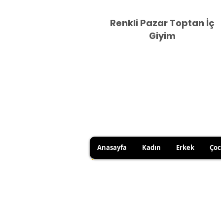
Renkli Pazar Toptan İç
Giyim
Anasayfa
Kadın
Erkek
Ço
HİJYEN KURALLARI GEREĞİ 
SATICI KAYNAKLI YANLIŞ Ü