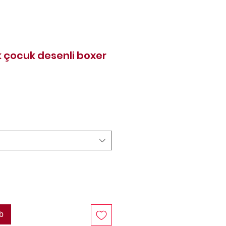
 çocuk desenli boxer
reis
b