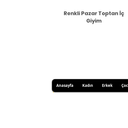
Renkli Pazar Toptan İç
Giyim
Anasayfa
Kadın
Erkek
Ço
HİJYEN KURALLARI GEREĞİ 
SATICI KAYNAKLI YANLIŞ Ü