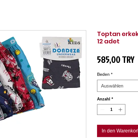
Toptan erkek
12 adet
P
585,00 TRY
Beden
*
Auswählen
Anzahl
*
In den Warenkor