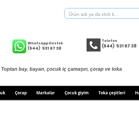
Telefon
Whatsapp Destek
(544) 531 67 38
(544) 531 67 38
Toptan bay, bayan, çocuk iç çamaşırı, çorap ve toka
cuk
Çorap
Markalar
Çocuk giyim
Toka çeşitleri
H
İÇ GİYİM ÜRÜNLERİNDE DEĞİŞİM VE İADE YOKTUR.
RÜN GÖNDERİMLERİNDE DEĞİŞİM/İADE HAKKINIZI KULLA