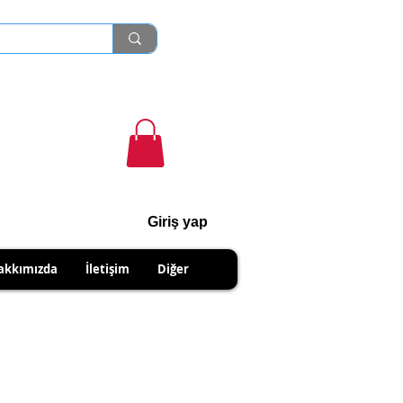
Giriş yap
cihanshn55@gmail.com
akkımızda
İletişim
Diğer
NABİLİRSİNİZ