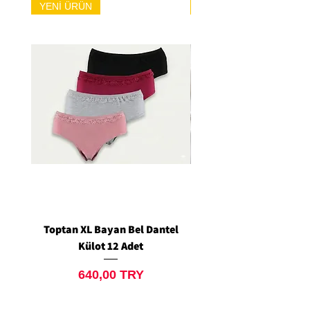
YENİ ÜRÜN
YENİ ÜRÜN
Toptan XL Bayan Bel Dantel
Toptan Standart M/L 
Külot 12 Adet
Siyah Tanga 12 Ad
Preis
640,00 TRY