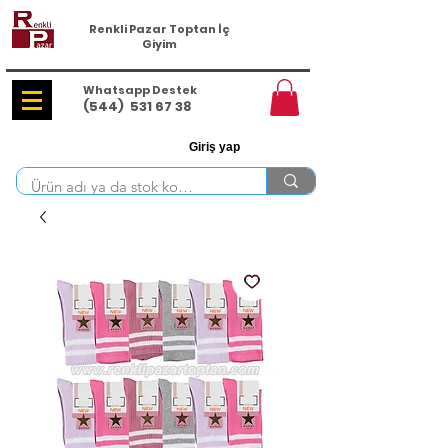
Renkli Pazar Toptan İç
Giyim
Whatsapp Destek
(544)
531 67 38
Giriş yap