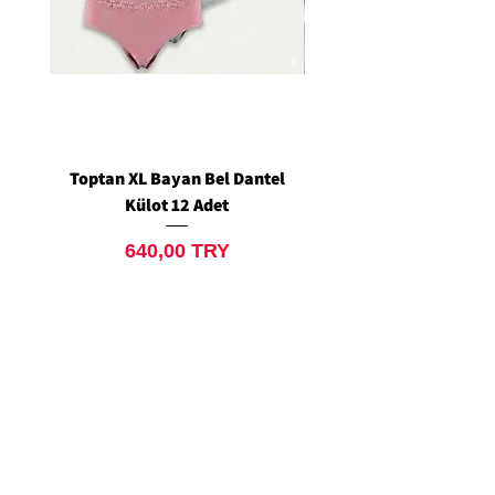
Toptan XL Bayan Bel Dantel
Toptan Standart M/L 
Külot 12 Adet
Siyah Tanga 12 Ad
Preis
640,00 TRY