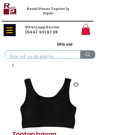
Renkli Pazar Toptan İç
Giyim
Whatsapp Destek
(544)
531 67 38
Giriş yap
Toptan bayan