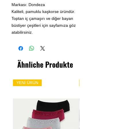
Markası: Dondeza
Kaliteli, pamuklu kaşkorse üründür.
Toptan iç çamaşırı ve diğer bayan
büstiyer çeşitleri için sayfamıza göz
atabilirsiniz.
Ähnliche Produkte
YENİ ÜRÜN
YENİ ÜRÜN