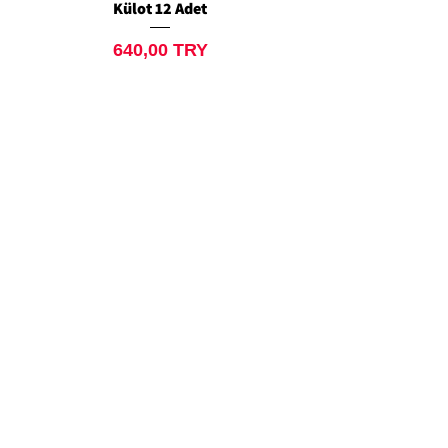
Külot 12 Adet
Siyah Tanga 12 Ad
Preis
640,00 TRY