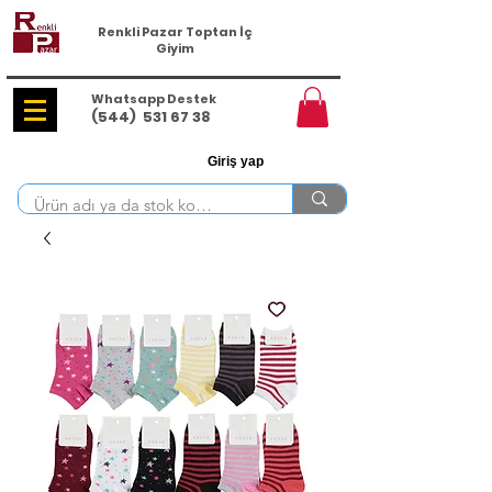
Renkli Pazar Toptan İç
Giyim
Whatsapp Destek
(544)
531 67 38
Giriş yap