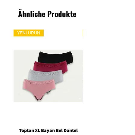
Ähnliche Produkte
YENİ ÜRÜN
YENİ ÜRÜN
Toptan XL Bayan Bel Dantel
Toptan Standart M/L 