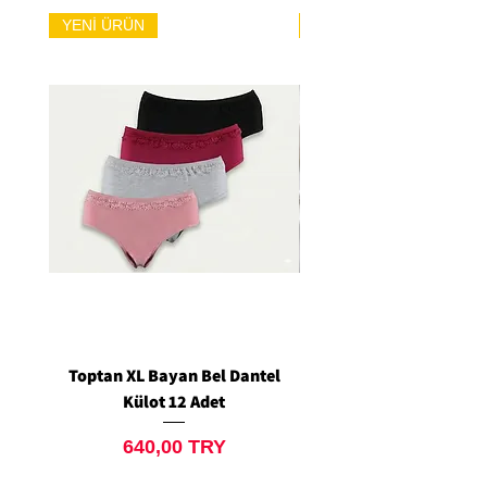
YENİ ÜRÜN
YENİ ÜRÜN
Toptan XL Bayan Bel Dantel
Toptan Standart M/L 
Külot 12 Adet
Siyah Tanga 12 Ad
Price
640,00 TRY