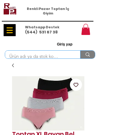
Renkli Pazar Toptan İç
Giyim
Whatsapp Destek
(544)
531 67 38
Giriş yap
Toptan XL Bayan Bel