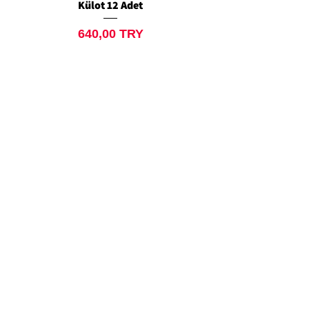
Külot 12 Adet
Siyah Tanga 12 Ad
Price
640,00 TRY