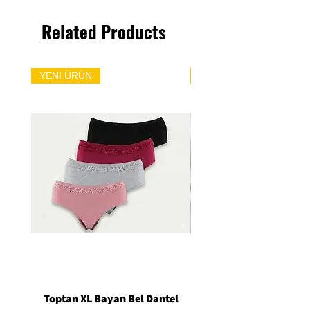
Related Products
YENİ ÜRÜN
YENİ ÜRÜN
Toptan XL Bayan Bel Dantel
Toptan Standart M/L 