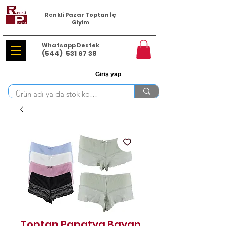
Renkli Pazar Toptan İç
Giyim
Whatsapp Destek
(544)
531 67 38
Giriş yap
Toptan Papatya Bayan