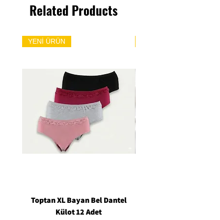
Related Products
YENİ ÜRÜN
YENİ ÜRÜN
Toptan XL Bayan Bel Dantel
Toptan Standart M/L 
Külot 12 Adet
Siyah Tanga 12 Ad