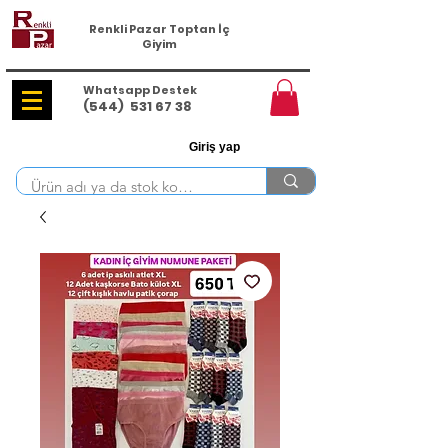
Renkli Pazar Toptan İç
Giyim
Whatsapp Destek
(544)
531 67 38
Giriş yap