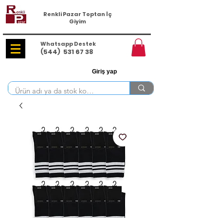
Renkli Pazar Toptan İç
Giyim
Whatsapp Destek
(544)
531 67 38
Giriş yap