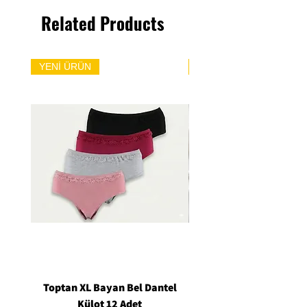
Related Products
YENİ ÜRÜN
YENİ ÜRÜN
Toptan XL Bayan Bel Dantel
Toptan Standart M/L 
Külot 12 Adet
Siyah Tanga 12 Ad