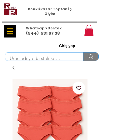
Renkli Pazar Toptan İç
Giyim
Whatsapp Destek
(544)
531 67 38
Giriş yap