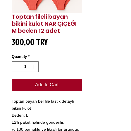
Toptan fileli bayan
bikini külot NAR ÇİÇEĞİ
M beden 12 adet
Price
300,00 TRY
Quantity
*
Add to Cart
Toptan bayan bel file lastik detaylı
bikini külot
Beden: L
12'li paket halinde gönderilir.
% 100 pamuklu ve likralı bir üründür.