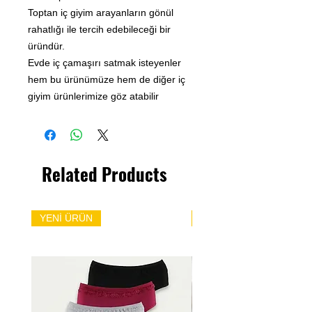
Toptan iç giyim arayanların gönül
rahatlığı ile tercih edebileceği bir
üründür.
Evde iç çamaşırı satmak isteyenler
hem bu ürünümüze hem de diğer iç
giyim ürünlerimize göz atabilir
Related Products
YENİ ÜRÜN
YENİ ÜRÜN