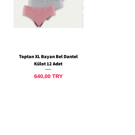
Toptan XL Bayan Bel Dantel
Toptan Standart M/L 
Külot 12 Adet
Siyah Tanga 12 Ad
Price
640,00 TRY