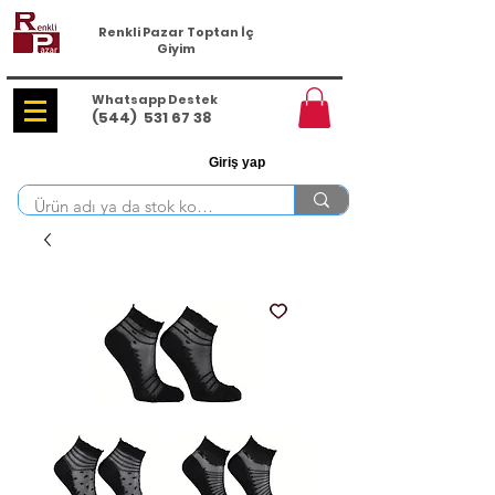
Renkli Pazar Toptan İç
Giyim
Whatsapp Destek
(544)
531 67 38
Giriş yap