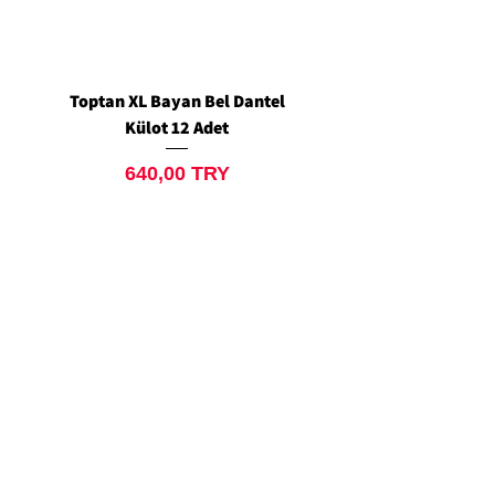
Toptan XL Bayan Bel Dantel
Toptan Standart M/L 
Külot 12 Adet
Siyah Tanga 12 Ad
Price
640,00 TRY